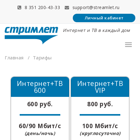
Перейти
8 351 200-43-33
support@streamlet.ru
к
содержимому
Личный кабинет
Интернет и ТВ в каждый дом
Пере
нави
Главная
/
Тарифы
Интернет+ТВ
Интернет+ТВ
600
VIP
600 руб.
800 руб.
60/90 Мбит/с
100 Мбит/с
(день/ночь)
(круглосуточно)